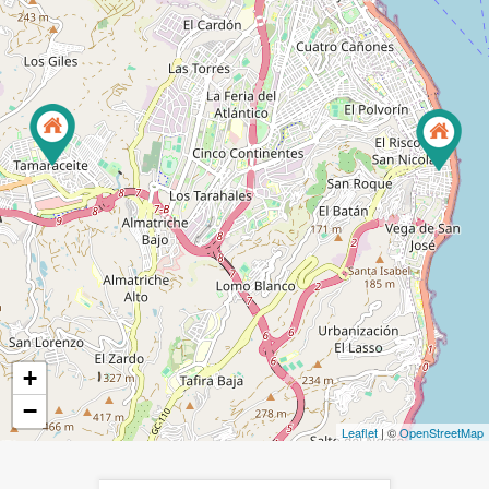
+
−
Leaflet
| ©
OpenStreetMap