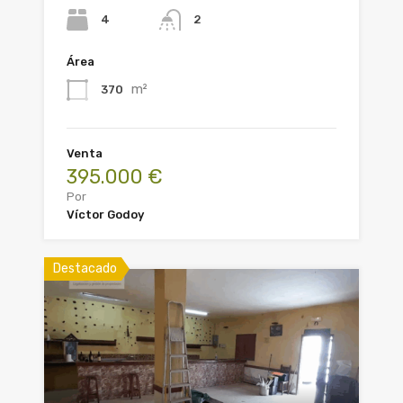
4
2
Área
m²
370
Venta
395.000 €
Por
Víctor Godoy
Destacado